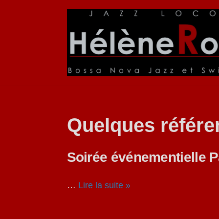
Aller
au
contenu
Quelques référ
Soirée événementielle P
…
Lire la suite »