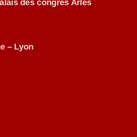
alais des congrès Arles
e – Lyon
cole de La Font des Pères
au l’Illiène