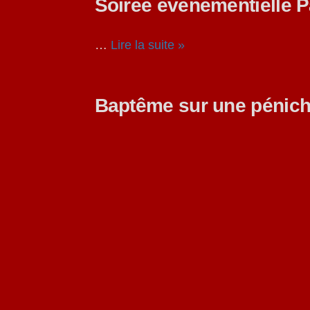
Soirée événementielle P
…
Lire la suite »
Baptême sur une pénich
…
Lire la suite »
Mariage au domaine viti
…
Lire la suite »
Concert privé sur le bate